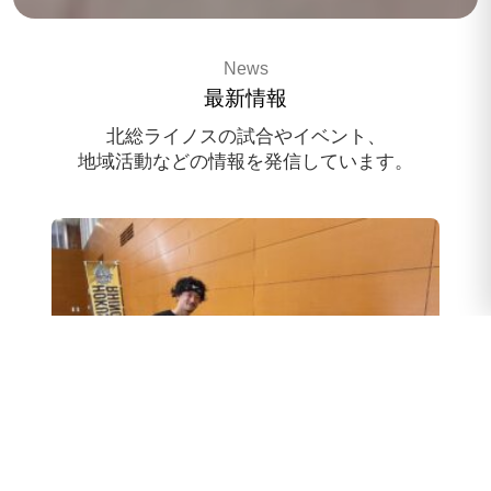
3x3 pro basketballteam
News
HOKUSO RHINOS
最新情報
スポンサー様募集中
北総ライノスの試合やイベント、
地域活動などの情報を発信しています。
スクール体験会のお申込み