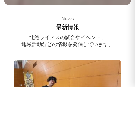
3x3 pro basketballteam
News
HOKUSO RHINOS
最新情報
スポンサー様募集中
北総ライノスの試合やイベント、
地域活動などの情報を発信しています。
スクール体験会のお申込み