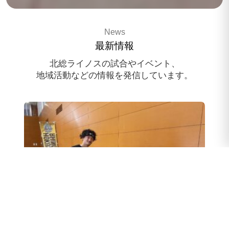
3x3 pro basketballteam
News
HOKUSO RHINOS
最新情報
スポンサー様募集中
北総ライノスの試合やイベント、
地域活動などの情報を発信しています。
スクール体験会のお申込み