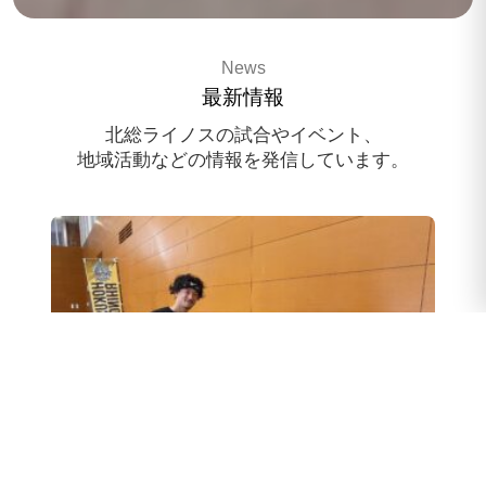
3x3 pro basketballteam
News
HOKUSO RHINOS
最新情報
スポンサー様募集中
北総ライノスの試合やイベント、
地域活動などの情報を発信しています。
スクール体験会のお申込み