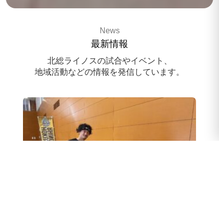
3x3 pro basketballteam
News
HOKUSO RHINOS
最新情報
スポンサー様募集中
北総ライノスの試合やイベント、
地域活動などの情報を発信しています。
スクール体験会のお申込み