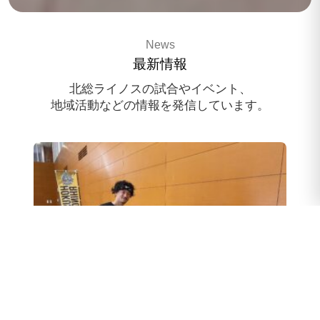
3x3 pro basketballteam
News
HOKUSO RHINOS
最新情報
スポンサー様募集中
北総ライノスの試合やイベント、
地域活動などの情報を発信しています。
スクール体験会のお申込み